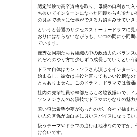
認定試験で高卒資格を取り、母親の口利きで入
ち抜いてインターンになった同期からも冷たい
の良さで徐々に仕事ができる片鱗をみせていき
というと普通のサクセスストーリードラマに見
おりにはならないながらも、いつの間にか同期
ています。
優秀な同期たちも組織の中の政治力のバランス
れぞれのやり方で少しずつ成長していくという
ドラマ自体はカン・ソラさん演じるインターン
始まるし、彼女は主役と言ってもいい役柄なの
ともありません。このドラマ、ドラマでは普通
社内の先輩社員や幹部たちも名脇役揃いで、イ
ソンミンさんの名演技でドラマのかなりの魅力
若い頃は希望や夢があったのが、会社で揉まれ
い人の関係が面白さに良いスパイスになってい
扱うテーマやドラマの進行は地味なのですが、
け合いです。