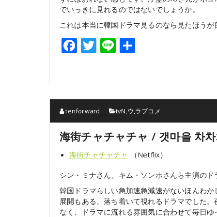
でいっきに見れるのではないでしょうか。
これは本当に韓国ドラマ見るのなら見たほうが
Facebook
Twitter
Line
共
有
tenforward
tvN
,
ウ
,
ラブコメ
海街チャチャチャ / 갯마을 차
海街チャチャチャ
（Netflix）
シン・ミナさん、キム・ソンホさんら主演のド
韓国ドラマらしい急加速急減速がないほんわか
展開もある、落ち着いて視れるドラマでした。
なく、ドラマに流れる雰囲気に合わせて毎日ゆ