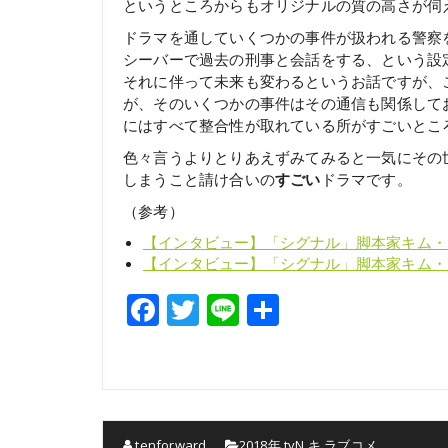
というところからもオリジナルの質の高さが伺
ドラマを通していくつかの事件が扱われる警察
シーバーで過去の刑事と会話をする、という設
それに伴って未来も変わるというお話ですが、
が、そのいくつかの事件はその通信も関係して
にはすべて整合性が取れている所がすごいとこ
色々言うよりとりあえずみてみると一気にその
しまうこと請け合いの
すごい
ドラマです。
（参考）
【インタビュー】「シグナル」脚本家キム・
【インタビュー】「シグナル」脚本家キム・
Facebook
Twitter
Line
共
有
tenforward
2018年
,
tvN
,
キ
,
ラブコメ