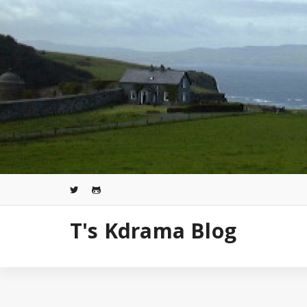
コ
ン
テ
ン
ツ
へ
ス
キ
ッ
プ
T's Kdrama Blog