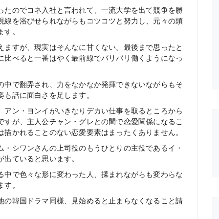
ったのでコネ入社と言われて、一流大学を出て競争を勝
視線を浴びせられながらもコツコツと努力し、元々の頭
ます。
えますが、現実はそんなに甘くない。最後まで思ったと
に比べると一番はやく最前線でバリバリ働くようになっ
の中で翻弄され、力をなかなか発揮できないながらもそ
姿も話に面白さを足します。
、アン・ヨンイがいきなりデカい仕事を取るところから
ですが、主人公チャン・グレとの間で恋愛関係になるこ
は描かれることのない恋愛要素はまったくありません。
ム・シワンさんの上司役のもうひとりの主役であるイ・
が出ていると思います。
る中で色々な形に変わった人、揉まれながらも変わらな
ます。
他の韓国ドラマ同様、見始めると止まらなくなること請