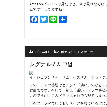
Amazonプライムで見たけど、今は見れなくなってます
ムで復活してますね）
Facebook
Twitter
Line
共
有
tenforward
2016年
,
tvN
,
シ
,
ミステリー
シグナル / 시그널
イ・ジェフンさん、キム・ヘスさん、チョ・ジ
このドラマの感想はとにかく「凄い」のひとこ
雰囲気です。そして、私は「重い」ドラマを視
いのですが、このドラマはそれでも視てしまう
日本のドラマとしてもリメイクされているけど