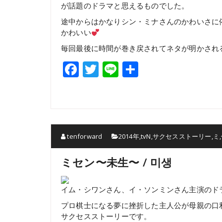
が話題のドラマと思えるものでした。
途中からはかなりシン・ミナさんのかわいさに
かわいい
毎回最後に時間が巻き戻されてネタが明かされ
Facebook
Twitter
Line
共
有
tenforward
2014年
,
tvN
,
サクセスストーリー
,
ミ
,
ミセン〜未生〜 / 미생
イム・シワンさん、イ・ソンミンさん主演のド
プロ棋士になる夢に挫折した主人公が母親の口
サクセスストーリーです。