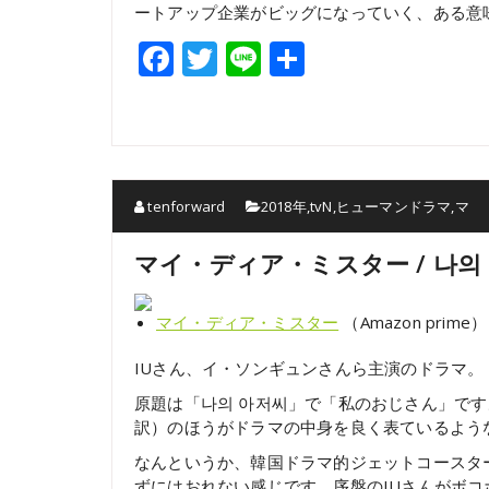
ートアップ企業がビッグになっていく、ある意
Facebook
Twitter
Line
共
有
tenforward
2018年
,
tvN
,
ヒューマンドラマ
,
マ
マイ・ディア・ミスター / 나의
マイ・ディア・ミスター
（Amazon prime）
IUさん、イ・ソンギュンさんら主演のドラマ。
原題は「나의 아저씨」で「私のおじさん」で
訳）のほうがドラマの中身を良く表ているよう
なんというか、韓国ドラマ的ジェットコースタ
ずにはおれない感じです。序盤のIUさんがボ