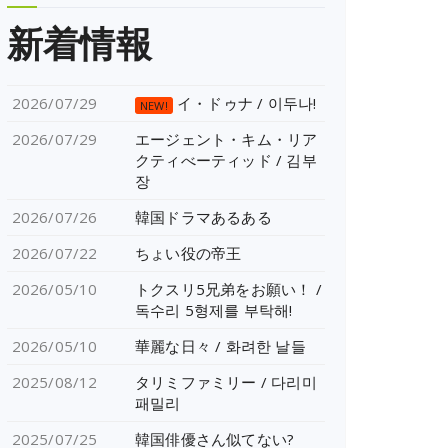
新着情報
2026/07/29
イ・ドゥナ / 이두나!
NEW!
2026/07/29
エージェント・キム・リア
クティべーティッド / 김부
장
2026/07/26
韓国ドラマあるある
2026/07/22
ちょい役の帝王
2026/05/10
トクスリ5兄弟をお願い！ /
독수리 5형제를 부탁해!
2026/05/10
華麗な日々 / 화려한 날들
2025/08/12
タリミファミリー / 다리미
패밀리
2025/07/25
韓国俳優さん似てない?