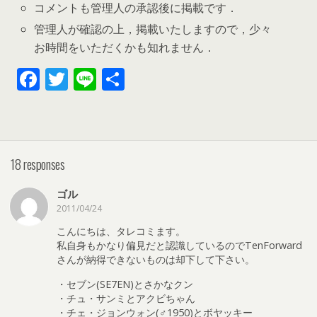
コメントも管理人の承認後に掲載です．
管理人が確認の上，掲載いたしますので，少々
お時間をいただくかも知れません．
F
T
Li
共
ac
w
n
有
e
itt
e
b
er
18 responses
o
o
ゴル
k
2011/04/24
こんにちは、タレコミます。
私自身もかなり偏見だと認識しているのでTenForward
さんが納得できないものは却下して下さい。
・セブン(SE7EN)とさかなクン
・チュ・サンミとアクビちゃん
・チェ・ジョンウォン(♂1950)とボヤッキー