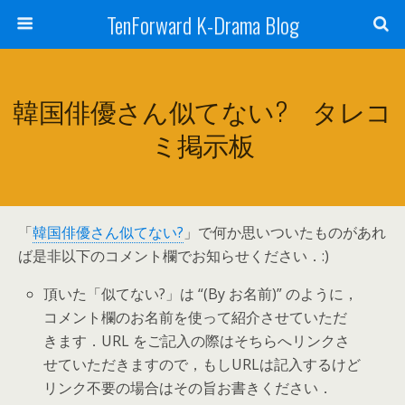
TenForward K-Drama Blog
韓国俳優さん似てない? タレコ
ミ掲示板
「
韓国俳優さん似てない?
」で何か思いついたものがあれ
ば是非以下のコメント欄でお知らせください．:)
頂いた「似てない?」は “(By お名前)” のように，
コメント欄のお名前を使って紹介させていただ
きます．URL をご記入の際はそちらへリンクさ
せていただきますので，もしURLは記入するけど
リンク不要の場合はその旨お書きください．