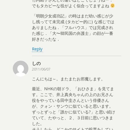
でもタカビーな役がよく似合ってますよね
「明朗少女成功記」の時はまだ幼い感じが少
し残ってて未完成 (タカビー的に) な感じでは
ありましたね．「フルハウス」では完成され
た感じ．「大〜韓民国の弁護士」の顔が一番
好きだったな．
Reply
しの
2011/06/07
こんにちは～。またまたお邪魔します。
最近、NHKの朝ドラ、「おひさま」を見てま
す。ここで、井上真央ちゃんの上のお兄さん
役をやっている田中圭さんという俳優さん
が、クォン・サンウに似ていると思います。
ずっとずっと「誰かに似ている?」と思い続け
ていて、たやっと、２、３日前に思いつきま
した。
そうしたら、どこかのサイトで投票をしてい