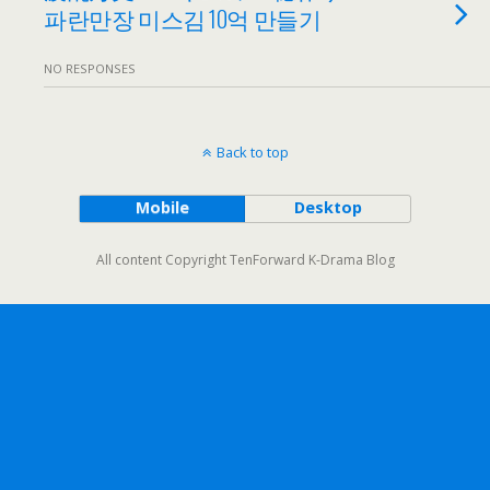
파란만장 미스김 10억 만들기
NO RESPONSES
Back to top
Mobile
Desktop
All content Copyright TenForward K-Drama Blog