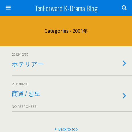
TenForward K-Drama Blog
Categories ›
2001年
2012/12/30
ホテリアー
2011/04/08
商道 / 상도
NO RESPONSES
Back to top