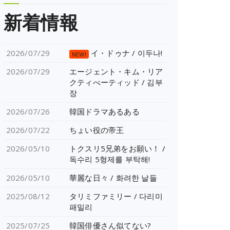
新着情報
2026/07/29
イ・ドゥナ / 이두나!
NEW!
2026/07/29
エージェント・キム・リア
クティべーティッド / 김부
장
2026/07/26
韓国ドラマあるある
2026/07/22
ちょい役の帝王
2026/05/10
トクスリ5兄弟をお願い！ /
독수리 5형제를 부탁해!
2026/05/10
華麗な日々 / 화려한 날들
2025/08/12
タリミファミリー / 다리미
패밀리
2025/07/25
韓国俳優さん似てない?