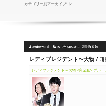
カテゴリー別アーカイブ: レ
tenforward
2010年
,
SBS
,
オ
,
レ
,
恋愛物
,
政治
レディプレジデント〜大物 / 대
レディプレジデント～大物 <完全版> ブルーレイBO