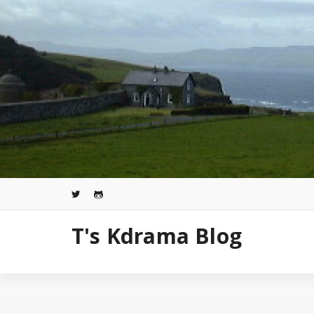
コ
ン
テ
ン
ツ
へ
ス
キ
ッ
プ
T's Kdrama Blog