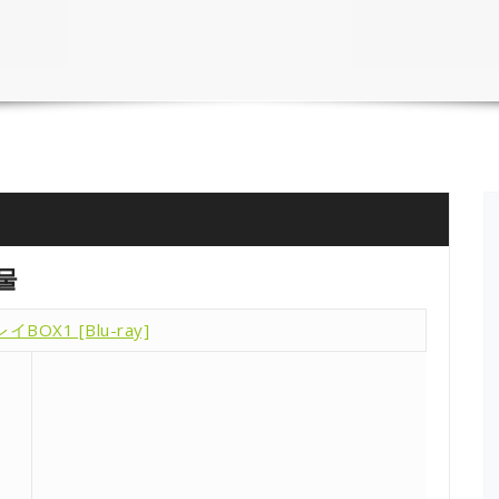
물
X1 [Blu-ray]