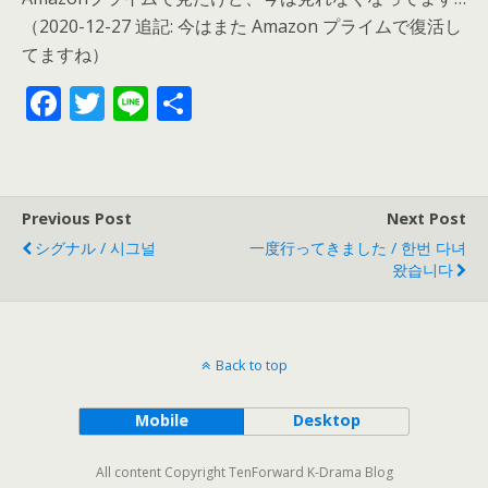
（2020-12-27 追記: 今はまた Amazon プライムで復活し
てますね）
F
T
Li
共
ac
w
n
有
e
itt
e
b
er
Previous Post
Next Post
o
シグナル / 시그널
一度行ってきました / 한번 다녀
o
왔습니다
k
Back to top
Mobile
Desktop
All content Copyright TenForward K-Drama Blog