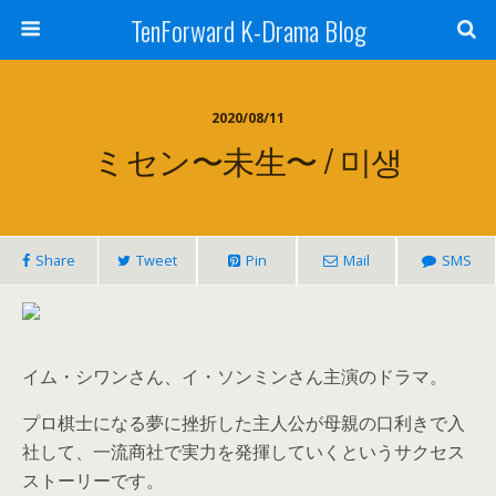
TenForward K-Drama Blog
2020/08/11
ミセン〜未生〜 / 미생
Share
Tweet
Pin
Mail
SMS
イム・シワンさん、イ・ソンミンさん主演のドラマ。
プロ棋士になる夢に挫折した主人公が母親の口利きで入
社して、一流商社で実力を発揮していくというサクセス
ストーリーです。