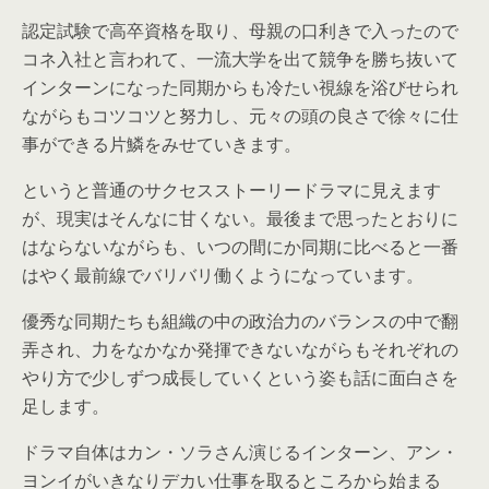
認定試験で高卒資格を取り、母親の口利きで入ったので
コネ入社と言われて、一流大学を出て競争を勝ち抜いて
インターンになった同期からも冷たい視線を浴びせられ
ながらもコツコツと努力し、元々の頭の良さで徐々に仕
事ができる片鱗をみせていきます。
というと普通のサクセスストーリードラマに見えます
が、現実はそんなに甘くない。最後まで思ったとおりに
はならないながらも、いつの間にか同期に比べると一番
はやく最前線でバリバリ働くようになっています。
優秀な同期たちも組織の中の政治力のバランスの中で翻
弄され、力をなかなか発揮できないながらもそれぞれの
やり方で少しずつ成長していくという姿も話に面白さを
足します。
ドラマ自体はカン・ソラさん演じるインターン、アン・
ヨンイがいきなりデカい仕事を取るところから始まる