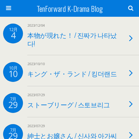
TenForward K-Drama Blog
2023/12/04
12月
4
本物が現れた！ / 진짜가 나타났
다!
2023/10/10
10月
10
キング・ザ・ランド / 킹더랜드
2023/07/29
7月
29
ストーブリーグ / 스토브리그
2023/07/29
7月
29
紳士とお嬢さん / 신사와 아가씨