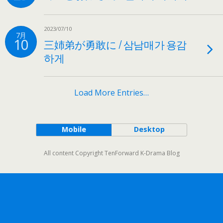
2023/07/10
7月
10
三姉弟が勇敢に / 삼남매가 용감
하게
Load More Entries…
Mobile
Desktop
All content Copyright TenForward K-Drama Blog