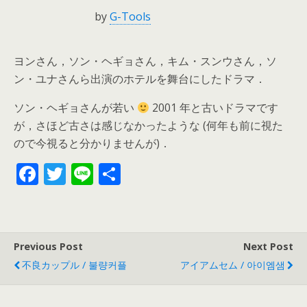
by
G-Tools
ヨンさん，ソン・ヘギョさん，キム・スンウさん，ソ
ン・ユナさんら出演のホテルを舞台にしたドラマ．
ソン・ヘギョさんが若い
2001 年と古いドラマです
が，さほど古さは感じなかったような (何年も前に視た
ので今視ると分かりませんが)．
F
T
Li
共
ac
w
n
有
e
itt
e
b
er
Previous Post
Next Post
o
不良カップル / 불량커플
アイアムセム / 아이엠샘
o
k