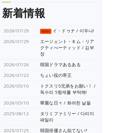
新着情報
2026/07/29
イ・ドゥナ / 이두나!
NEW!
2026/07/29
エージェント・キム・リア
クティべーティッド / 김부
장
2026/07/26
韓国ドラマあるある
2026/07/22
ちょい役の帝王
2026/05/10
トクスリ5兄弟をお願い！ /
독수리 5형제를 부탁해!
2026/05/10
華麗な日々 / 화려한 날들
2025/08/12
タリミファミリー / 다리미
패밀리
2025/07/25
韓国俳優さん似てない?