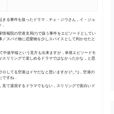
起きる事件を扱ったドラマ．チェ・ジウさん，イ・ジョ
作．
情報院の空港支局(?)で扱う事件をエピソードとしてい
事／スパイ物に恋愛物を少しスパイスとして利かせたと
全て中途半端という見方も出来ますが，単発エピソードモ
かスリリングで楽しめるドラマではなかったかな，と思
してる空港はイヤだなと思いますが (^_^;)，空港の
たですね．
，見て退屈するドラマでもない，スリリングで面白いド