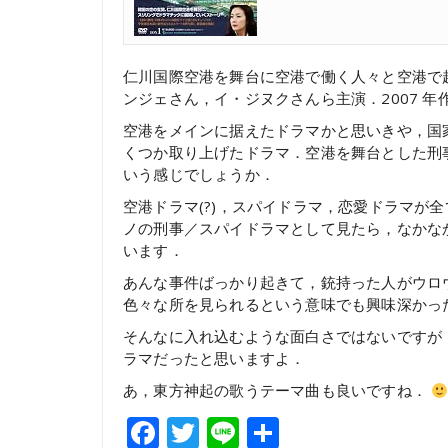
仁川国際空港を舞台に空港で働く人々と空港で
ンジェさん，イ・ジヌクさんら主演．2007 年
空港をメインに据えたドラマかと思いきや，国家
くつか取り上げたドラマ．空港を舞台とした刑
いう感じでしょうか．
空港ドラマ(?)，スパイドラマ，恋愛ドラマが
ノの刑事／スパイドラマとして見たら，なかな
います．
あんな事件ばっかり起きて，銃持った人がウロウロ
色々な所を見られるという意味でも興味深かっ
そんなに入れ込むような面白さではないですが
ラマだったと思いますよ．
あ，東方神起の歌うテーマ曲も良いですね．
Facebook
Twitter
Line
共