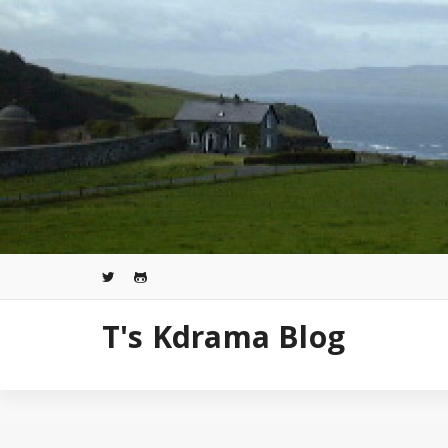
コ
ン
テ
ン
ツ
へ
ス
キ
ッ
プ
T's Kdrama Blog