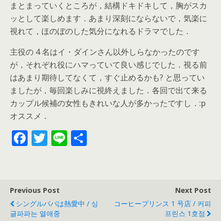
まとまっていくところが，結構ドキドキして，胸がスカ
ッとして楽しめます．あまり深刻にならないで，気楽に
視れて，ほのぼのした気分になれるドラマでした．
主役の 4 名はイ・ダインさん以外しらなかったのです
が，それぞれ役にハマっていて良い感じでした．視る前
はあまり期待してなくて，すぐ止めるかも? と思ってい
ましたが，毎回楽しみに視終えました．各回で出て来る
カップル候補の女性もきれいな人が多かったですし．:p
オススメ．
F
T
Li
共
ac
w
n
有
e
itt
e
b
er
Previous Post
Next Post
o
シングルパパは熱愛中 / 싱
コーヒープリンス 1 号店 / 커피
o
글파파는 열애중
프린스 1호점