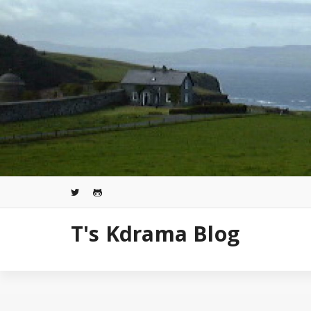
コ
ン
テ
ン
ツ
へ
ス
キ
ッ
プ
T's Kdrama Blog