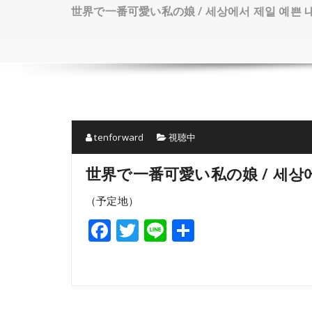
世界で一番可愛い私の娘 / 세상에서 제일 예쁜 내
tenforward
視聴中
世界で一番可愛い私の娘 / 세상에
（予定地）
Facebook
Twitter
Line
共
有