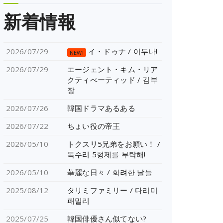
新着情報
2026/07/29
イ・ドゥナ / 이두나!
NEW!
2026/07/29
エージェント・キム・リア
クティべーティッド / 김부
장
2026/07/26
韓国ドラマあるある
2026/07/22
ちょい役の帝王
2026/05/10
トクスリ5兄弟をお願い！ /
독수리 5형제를 부탁해!
2026/05/10
華麗な日々 / 화려한 날들
2025/08/12
タリミファミリー / 다리미
패밀리
2025/07/25
韓国俳優さん似てない?